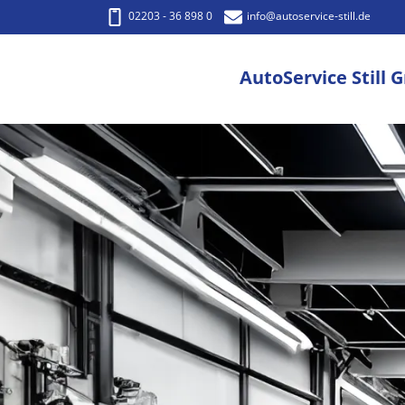
02203 - 36 898 0
info
@autoservice-still.de
AutoService Still