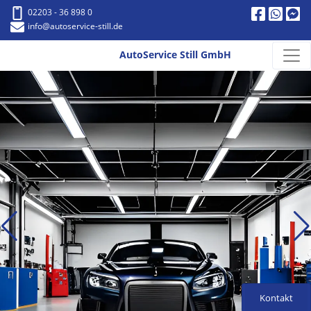
02203 - 36 898 0
info
@autoservice-still.de
AutoService Still GmbH
Kontakt