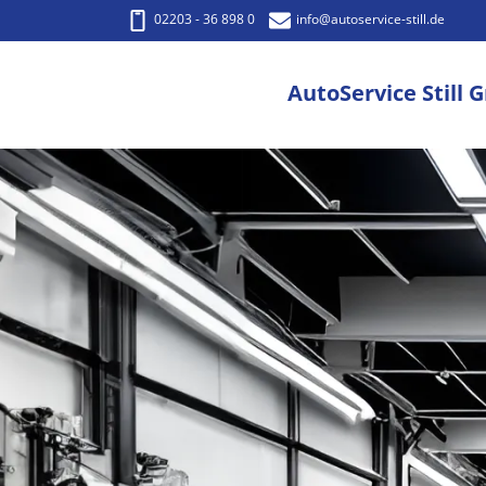
02203 - 36 898 0
info
@autoservice-still.de
AutoService Still