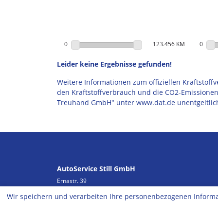
0
123.456 KM
0
Leider keine Ergebnisse gefunden!
Weitere Informationen zum offiziellen Kraftstof
den Kraftstoffverbrauch und die CO2-Emissione
Treuhand GmbH" unter www.dat.de unentgeltlich e
AutoService Still GmbH
Ernastr. 39
51069 Köln
Wir speichern und verarbeiten Ihre personenbezogenen Informa
Tel: 02203 - 2901830
Mobil: 0176 4116 8383