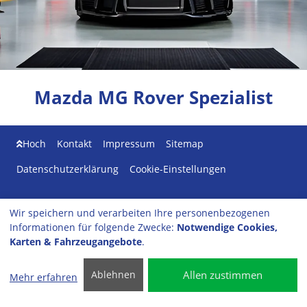
Mazda MG Rover Spezialist
Hoch
Kontakt
Impressum
Sitemap
Datenschutzerklärung
Cookie-Einstellungen
AutoService Still GmbH
Wir speichern und verarbeiten Ihre personenbezogenen
Ernastr. 39
Informationen für folgende Zwecke:
Notwendige Cookies,
51069 Köln
Karten & Fahrzeugangebote
.
Tel: 02203 - 2901830
Mobil: 0176 4116 8383
Allen zustimmen
Ablehnen
Mehr erfahren
info
@autoservice-still.de
vCard Download